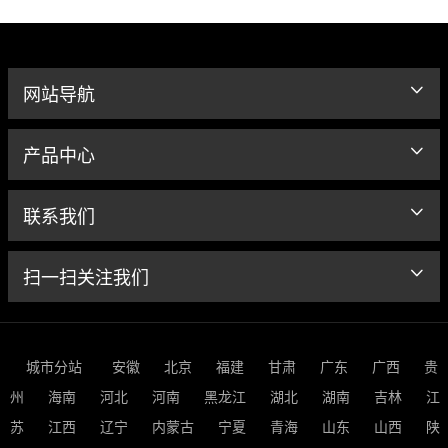
网站导航
产品中心
联系我们
扫一扫关注我们
城市分站
安徽
北京
福建
甘肃
广东
广西
贵
州
海南
河北
河南
黑龙江
湖北
湖南
吉林
江
苏
江西
辽宁
内蒙古
宁夏
青海
山东
山西
陕