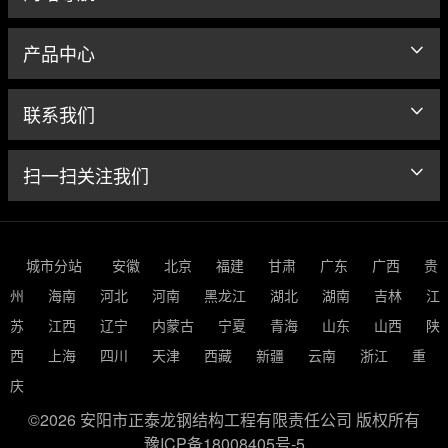
产品中心
联系我们
扫一扫关注我们
城市分站
安徽
北京
福建
甘肃
广东
广西
贵
州
海南
河北
河南
黑龙江
湖北
湖南
吉林
江
苏
江西
辽宁
内蒙古
宁夏
青海
山东
山西
陕
西
上海
四川
天津
西藏
新疆
云南
浙江
重
庆
©2026 安阳市正泰龙钢结构工程有限责任公司 版权所有
豫ICP备18008405号-5