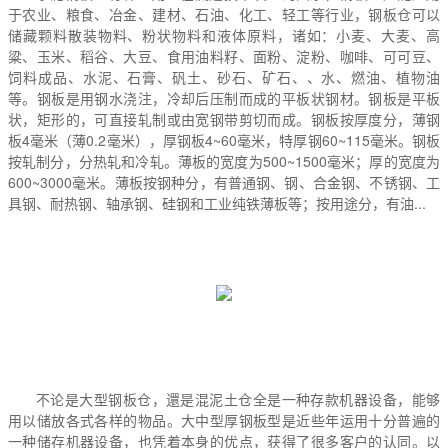
于农业、粮食、冶金、建材、石油、化工、轻工等行业，钢板仓可以
储藏颗料散装物料、粉状物料和液体原料，诸如：小麦、大麦、高
粱、玉米、稻谷、大豆、食用油料籽、面粉、淀粉、咖啡、可可豆、
饲料成品、水泥、石膏、矾土、砂石、矿石、、水、燃油、植物油
等。钢板是用钢水浇注，冷却后压制而成的平板状钢材。钢板是平板
状，矩形的，可直接轧制或由宽钢带剪切而成。钢板按厚度分，薄钢
板4毫米（薄0.2毫米），厚钢板4~60毫米，特厚钢60~115毫米。钢板
按轧制分，分热轧和冷轧。薄板的宽度为500~1500毫米；厚的宽度为
600~3000毫米。薄板按钢种分，有普通钢、钢、合金钢、不锈钢、工
具钢、耐热钢、轴承钢、硅钢和工业纯铁薄板等；按用途分，有油...
不论是大型钢板仓，還是混泥土仓全是一种存款机器设备，能够
用以储放各式各样的物品。大中型厚钢板型是近些年运用十分普遍的
一种储存机器设备，也凭着本身的优点，获得了很多客户的认同。以