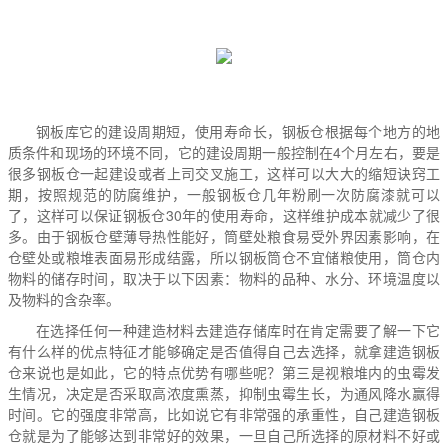
钢板库它的建设周期短，使用寿命长，钢板仓根据每个地方的地
质条件和现场的环境不同，它的建设周期一般控制在4个月左右，要是
很多钢板仓一起建设或者上司交叉施工，这样可以大大的缩短诀窍工
期，按照规范的防腐维护，一般钢板仓几年粉刷一次防腐漆就可以
了，这样可以保证钢板仓30年的使用寿命，这样维护成本就减少了很
多。由于钢板仓壁薄导热性能好，筒壁处粮食易受外界因素影响，在
仓壁处或粮堆表面易形成结露，所以钢板筒仓不宜储粮使用，筒仓内
物料的储存时间，取决于以下因素：物料的品种、水分、环境温度以
及物料的含杂率。
在选择任何一种建造材料去建造存储库时在肯定需要了解一下它
有什么样的优点特征才能够确定是否值得自己去选择，就拿建造钢板
仓来说也是如此，它的特点优势有哪些呢？第三是视粮堆内的虫霉发
生情况，决定是否采取高浓度熏蒸，抑制虫霉生长，为通风降水赢得
时间。它的强度非常高，比如说它有非常强的承重性，自己建造钢板
仓就是为了能够达到非常好的效果，一旦自己所选择的原材料不好或