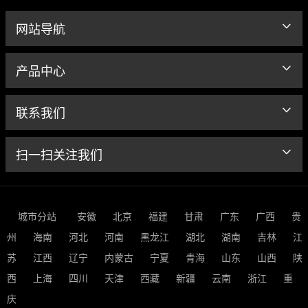
网站导航
产品中心
联系我们
扫一扫关注我们
城市分站
安徽
北京
福建
甘肃
广东
广西
贵
州
海南
河北
河南
黑龙江
湖北
湖南
吉林
江
苏
江西
辽宁
内蒙古
宁夏
青海
山东
山西
陕
西
上海
四川
天津
西藏
新疆
云南
浙江
重
庆